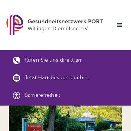
Skip
to
content
Togg
Navi
Startse
Rufen Sie uns direkt an
Aktuell
Jetzt Hausbesuch buchen
Verans
Barrierefreiheit
Gesund
Gut ver