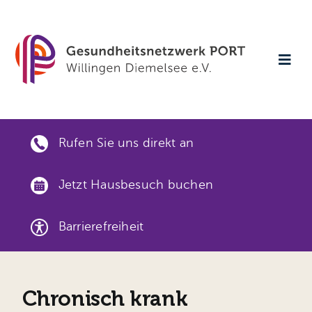
Skip
to
content
Togg
Navi
Startse
Rufen Sie uns direkt an
Aktuell
Jetzt Hausbesuch buchen
Verans
Barrierefreiheit
Gesund
Gut ver
Chronisch krank