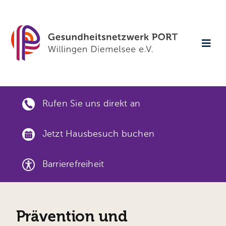
Skip
to
content
Togg
Navi
Startse
Rufen Sie uns direkt an
Aktuell
Jetzt Hausbesuch buchen
Verans
Barrierefreiheit
Gesund
Gut ver
Prävention und