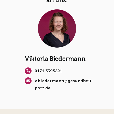
an uns:
Viktoria Biedermann
0171 3395221
v.biedermann@gesundheit-
port.de