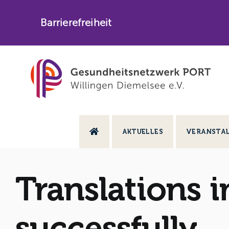
Skip
to
Barrierefreiheit
content
AKTUELLES
VERANSTA
Translations 
successfully.