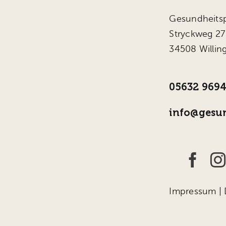
Gesundheitsp
Stryckweg 27
34508 Willin
05632 969
info@gesun
Impressum
|