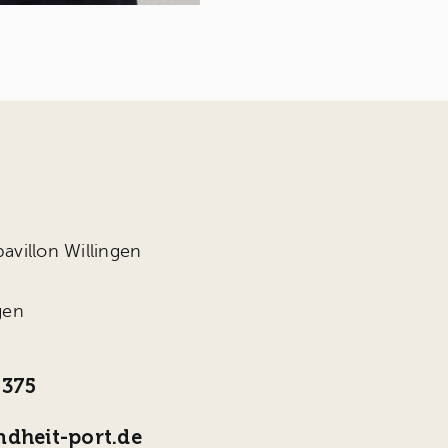
avillon Willingen
gen
4375
dheit-port.de