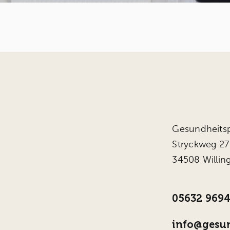
Gesundheitsp
Stryckweg 27
34508 Willin
05632 969
info@gesun