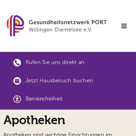
Skip
to
content
Togg
Navi
Startseite
Rufen Sie uns direkt an
Aktuelles
Jetzt Hausbesuch buchen
Veranstaltungen
Barrierefreiheit
Gesundheitsthemen
Apotheken
Gut versorgt vor Ort
Apotheken sind wichtige Einrichtungen im