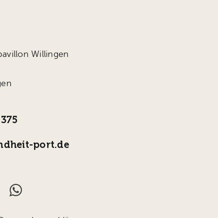
avillon Willingen
gen
4375
dheit-port.de