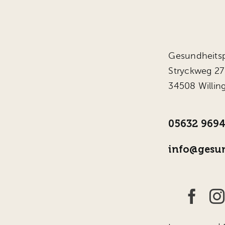
Gesundheitsp
Stryckweg 27
34508 Willin
05632 969
info@gesun