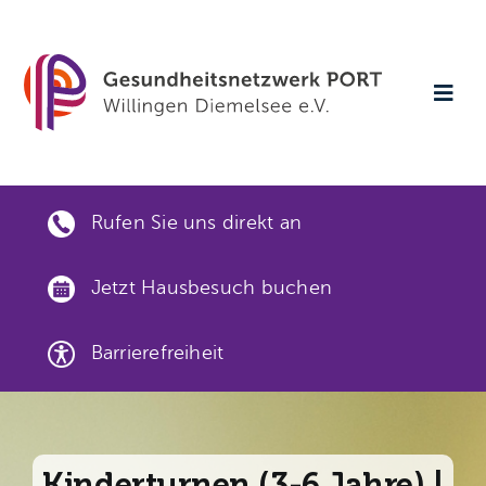
Skip
to
content
Togg
Navi
Startseite
Rufen Sie uns direkt an
Aktuelles
Jetzt Hausbesuch buchen
Veranstaltungen
Barrierefreiheit
Gesundheitsthemen
Gut versorgt vor Ort
Kinderturnen (3-6 Jahre) |