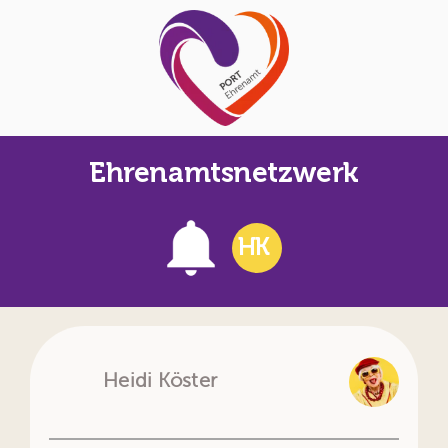
Skip
to
content
Ehrenamtsnetzwerk
HK
Heidi Köster